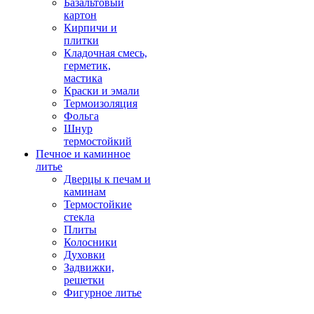
Базальтовый
картон
Кирпичи и
плитки
Кладочная смесь,
герметик,
мастика
Краски и эмали
Термоизоляция
Фольга
Шнур
термостойкий
Печное и каминное
литье
Дверцы к печам и
каминам
Термостойкие
стекла
Плиты
Колосники
Духовки
Задвижки,
решетки
Фигурное литье