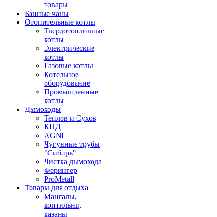
товары
Банные чаны
Отопительные котлы
Твердотопливные
котлы
Электрические
котлы
Газовые котлы
Котельное
оборудование
Промышленные
котлы
Дымоходы
Теплов и Сухов
КПД
AGNI
Чугунные трубы
"Сибирь"
Чистка дымохода
Ферингер
ProMetall
Товары для отдыха
Мангалы,
коптильни,
казаны