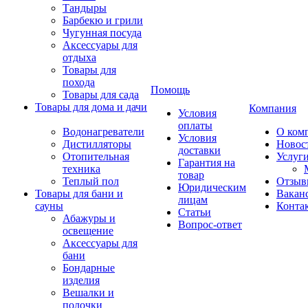
Тандыры
Барбекю и грили
Чугунная посуда
Аксессуары для
отдыха
Товары для
похода
Помощь
Товары для сада
Товары для дома и дачи
Компания
Условия
оплаты
Водонагреватели
О ком
Условия
Дистилляторы
Новос
доставки
Отопительная
Услуг
Гарантия на
техника
товар
Теплый пол
Отзыв
Юридическим
Товары для бани и
Вакан
лицам
сауны
Конта
Статьи
Абажуры и
Вопрос-ответ
освещение
Аксессуары для
бани
Бондарные
изделия
Вешалки и
полочки