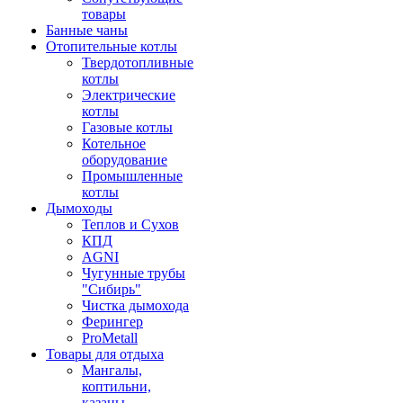
товары
Банные чаны
Отопительные котлы
Твердотопливные
котлы
Электрические
котлы
Газовые котлы
Котельное
оборудование
Промышленные
котлы
Дымоходы
Теплов и Сухов
КПД
AGNI
Чугунные трубы
"Сибирь"
Чистка дымохода
Ферингер
ProMetall
Товары для отдыха
Мангалы,
коптильни,
казаны