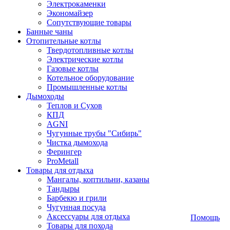
Электрокаменки
Экономайзер
Сопутствующие товары
Банные чаны
Отопительные котлы
Твердотопливные котлы
Электрические котлы
Газовые котлы
Котельное оборудование
Промышленные котлы
Дымоходы
Теплов и Сухов
КПД
AGNI
Чугунные трубы "Сибирь"
Чистка дымохода
Ферингер
ProMetall
Товары для отдыха
Мангалы, коптильни, казаны
Тандыры
Барбекю и грили
Чугунная посуда
Аксессуары для отдыха
Помощь
Товары для похода