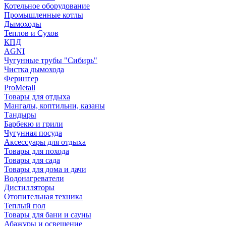
Котельное оборудование
Промышленные котлы
Дымоходы
Теплов и Сухов
КПД
AGNI
Чугунные трубы "Сибирь"
Чистка дымохода
Ферингер
ProMetall
Товары для отдыха
Мангалы, коптильни, казаны
Тандыры
Барбекю и грили
Чугунная посуда
Аксессуары для отдыха
Товары для похода
Товары для сада
Товары для дома и дачи
Водонагреватели
Дистилляторы
Отопительная техника
Теплый пол
Товары для бани и сауны
Абажуры и освещение